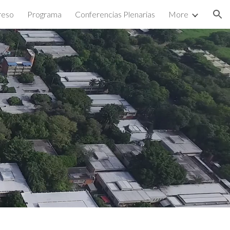
reso
Programa
Conferencias Plenarias
More
ion
e