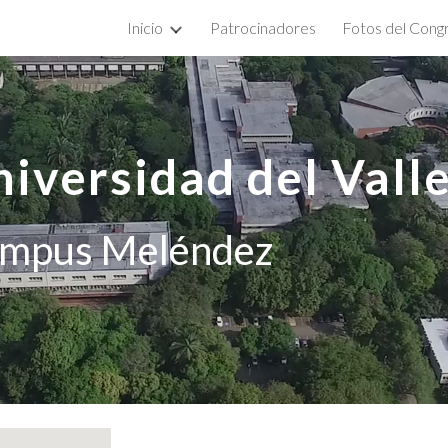
Inicio
Patrocinadores
Fotos del Cong
ip to main content
Skip to navigat
iversidad del Vall
mpus Meléndez