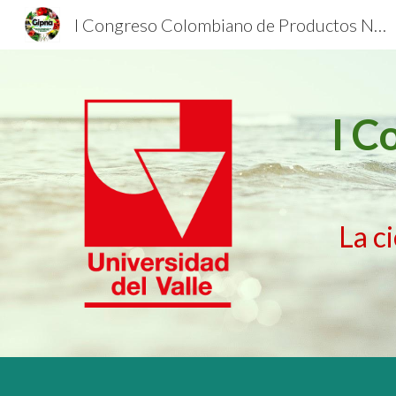
I Congreso Colombiano de Productos Naturales (Antes Congreso Colombiano de Fitoquímica): La Ciencia y La Tecnología en armonía con la Biodiversidad.
Sk
I C
La c